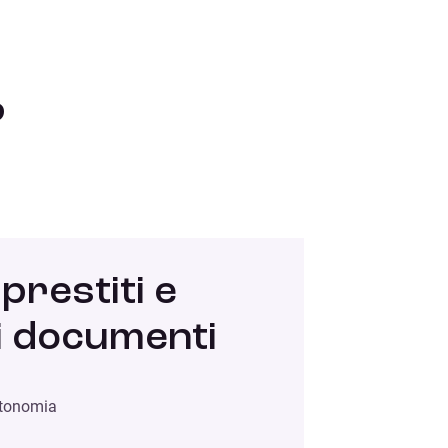
?
 prestiti e
oi documenti
utonomia