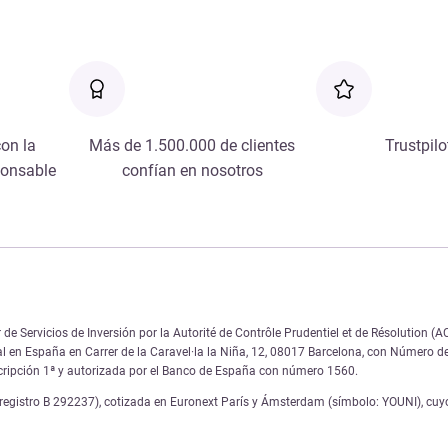
on la
Más de 1.500.000 de clientes
Trustpilo
ponsable
confían en nosotros
de Servicios de Inversión por la Autorité de Contrôle Prudentiel et de Résolution 
al en España en Carrer de la Caravel·la la Niña, 12, 08017 Barcelona, con Número 
scripción 1ª y autorizada por el Banco de España con número 1560.
gistro B 292237), cotizada en Euronext París y Ámsterdam (símbolo: YOUNI), cuyo