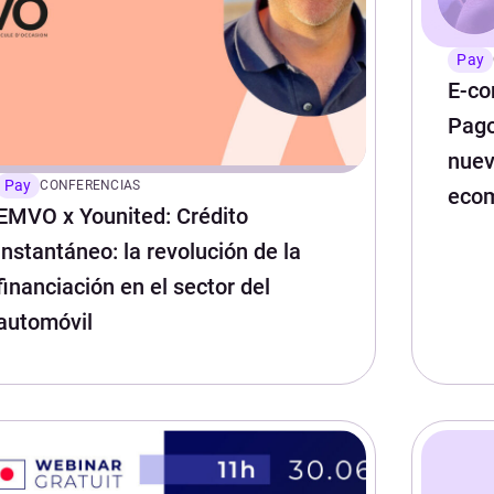
Pay
E-co
Pago
nuev
Pay
CONFERENCIAS
eco
EMVO x Younited: Crédito
instantáneo: la revolución de la
financiación en el sector del
automóvil