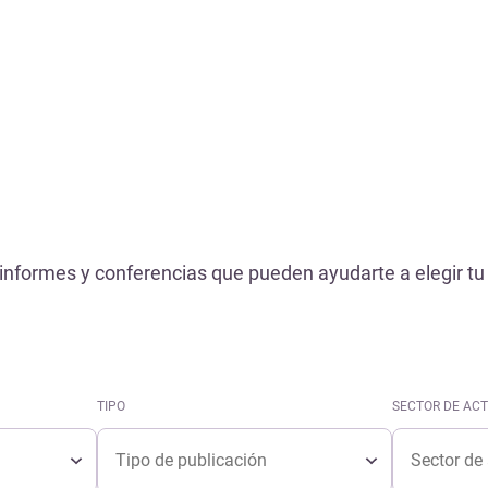
Referencias
informes y conferencias que pueden ayudarte a elegir tu 
TIPO
SECTOR DE ACT
Tipo
Sector de ac
TIPO
SECTOR DE ACT
Tipo
Sector de ac