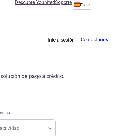
Descubre Younited
Soporte
Es
Contáctanos
Inicia sesión
solución de pago a crédito.
IVIDAD
tividad
IVIDAD
tividad