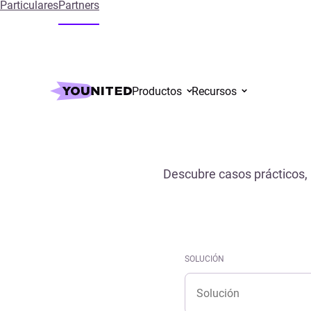
Particulares
Partners
Inicio
References
Productos
Recursos
Descubre casos prácticos, 
SOLUCIÓN
Solución
SOLUCIÓN
Solución