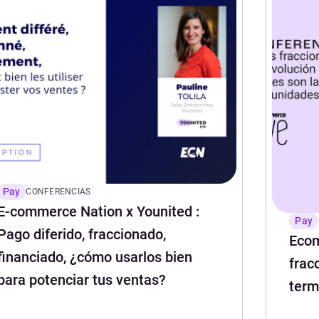
Pay
CONFERENCIAS
E-commerce Nation x Younited :
Pay
Pago diferido, fraccionado,
Ecom
financiado, ¿cómo usarlos bien
frac
para potenciar tus ventas?
term