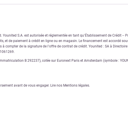
Younited S.A. est autorisée et réglementée en tant qu’Établissement de Crédit – Pre
s, et de paiement à crédit en ligne ou en magasin. Le financement est accordé sous
 à compter de la signature de l’offre de contrat de crédit. Younited : SA à Directoir
11061269.
matriculation B 292237), cotée sur Euronext Paris et Amsterdam (symbole : YOUNI),
ursement avant de vous engager. Lire nos Mentions légales.