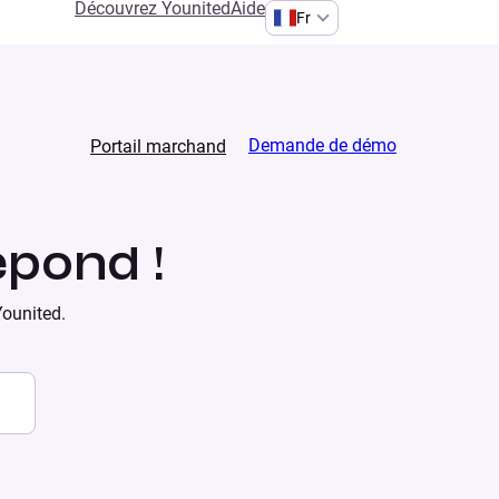
Découvrez Younited
Aide
Fr
Demande de démo
Portail marchand
épond !
Younited.