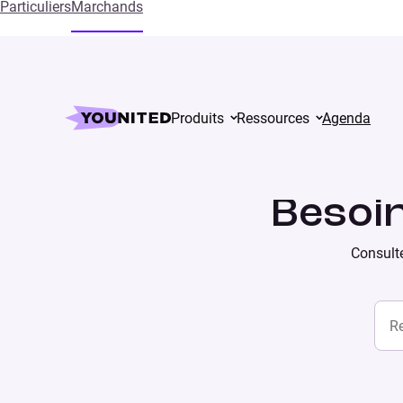
Particuliers
Marchands
Produits
Ressources
Agenda
Accueil
Supports
Besoin
Consulte
Rech
SEARCH