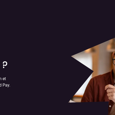
 ?
n et
d Pay.