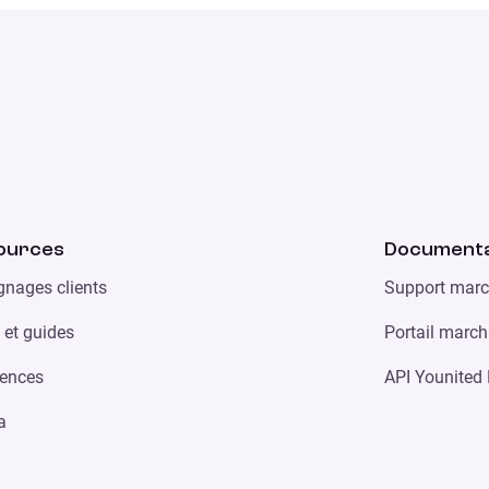
ources
Documenta
nages clients
Support mar
 et guides
Portail marc
ences
API Younited
a