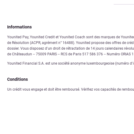
Informations
Younited Pay, Younited Credit et Younited Coach sont des marques de Younited. 
de Résolution (ACPR, agrément n° 16488). Younited propose des offres de crédit
dossier. Vous disposez d’un droit de rétractation de 14 jours calendaires révolus
de Châteaudun – 75009 PARIS – RCS de Paris 517 586 376 – Numéro ORIAS 
Younited Financial S.A. est une société anonyme luxembourgeoise (numéro d’im
Conditions
Un crédit vous engage et doit être remboursé. Vérifiez vos capacités de rembo