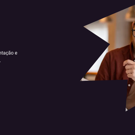
ntação e
.