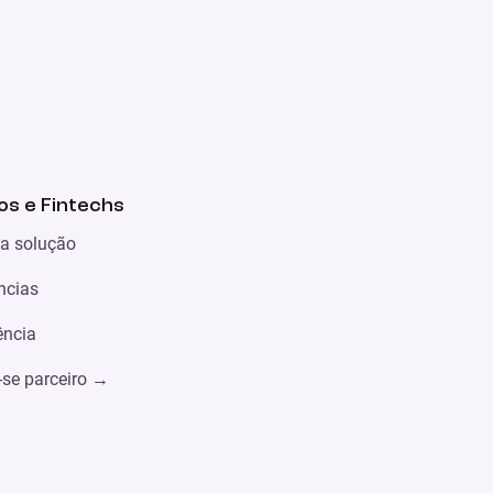
s e Fintechs
a solução
ncias
ência
-se parceiro
→