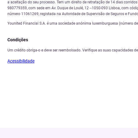
a aceitação do seu processo. Tem um direito de retratação de 14 dias corrid
980779359, com sede em Av. Duque de Loulé, 12 –1050-093 Lisboa, com código
número 11061269, registada na Autoridade de Supervisão de Seguros e Fundo
Younited Financial S.A. é uma sociedade anónima luxemburguesa (número de re
Condições
Um crédito obriga-o e deve ser reembolsado. Verifique as suas capacidades d
Acessibilidade