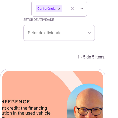
Tipo
TIPO
Conferência
Tipo
SETOR DE ATIVIDADE
Setor de atividade
SETOR DE ATIVIDADE
Setor de atividade
1 - 5 de 5 itens.