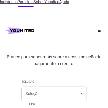
Indivíduos
Parceiros
Sobre Younited
Ajuda
Inicial
References
Referências
Descubra os estudos de caso, conferência e Livro
Branco para saber mais sobre a nossa solução de
pagamento a crédito.
SOLUÇÃO
Solução
SOLUÇÃO
Solução
TIPO