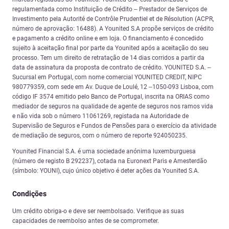
regulamentada como Instituição de Crédito – Prestador de Serviços de
Investimento pela Autorité de Contrôle Prudentiel et de Résolution (ACPR,
número de aprovação: 16488). A Younited S.A propõe serviços de crédito
e pagamento a crédito online e em loja. O financiamento é concedido
sujeito à aceitação final por parte da Younited após a aceitação do seu
processo. Tem um direito de retratação de 14 dias corridos a partir da
data de assinatura da proposta de contrato de crédito. YOUNITED S.A. –
Sucursal em Portugal, com nome comercial YOUNITED CREDIT, NIPC
980779359, com sede em Av. Duque de Loulé, 12 –1050-093 Lisboa, com
código IF 3574 emitido pelo Banco de Portugal, inscrita na ORIAS como
mediador de seguros na qualidade de agente de seguros nos ramos vida
e não vida sob o número 11061269, registada na Autoridade de
Supervisão de Seguros e Fundos de Pensões para o exercício da atividade
de mediação de seguros, com o número de reporte 924050235.
Younited Financial S.A. é uma sociedade anónima luxemburguesa
(número de registo B 292237), cotada na Euronext Paris e Amesterdão
(símbolo: YOUNI), cujo único objetivo é deter ações da Younited S.A.
Condições
Um crédito obriga-o e deve ser reembolsado. Verifique as suas
capacidades de reembolso antes de se comprometer.