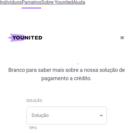
Indivíduos
Parceiros
Sobre Younited
Ajuda
Inicial
References
Referências
Descubra os estudos de caso, conferência e Livro
Branco para saber mais sobre a nossa solução de
pagamento a crédito.
SOLUÇÃO
Solução
SOLUÇÃO
Solução
TIPO