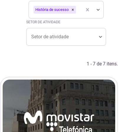
Tipo
TIPO
História de sucesso
Tipo
SETOR DE ATIVIDADE
Setor de atividade
SETOR DE ATIVIDADE
Setor de atividade
1 - 7 de 7 itens.