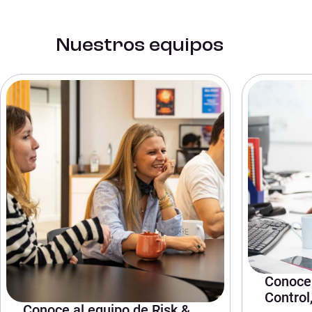
Nuestros equipos
Conoce 
Control
Conoce al equipo de Risk &