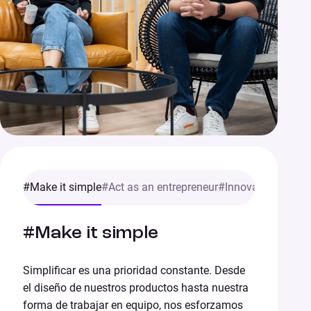
#Make it simple
#Act as an entrepreneur
#Innovate or die
#F
#Make it simple
Simplificar es una prioridad constante. Desde
el diseño de nuestros productos hasta nuestra
forma de trabajar en equipo, nos esforzamos