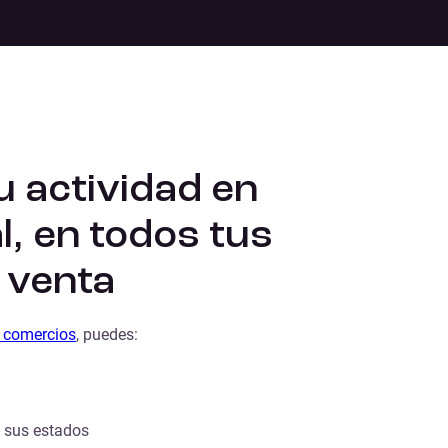
u actividad en
l, en todos tus
 venta
a comercios
, puedes:
y sus estados