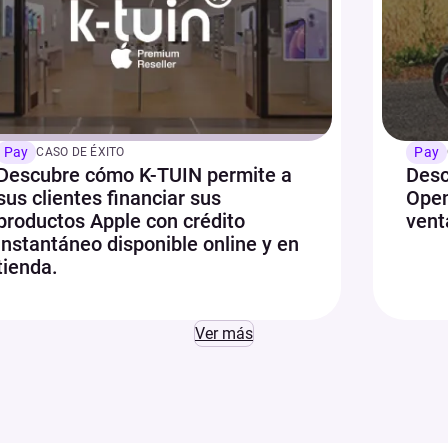
Pay
Pay
CASO DE ÉXITO
Descubre cómo K-TUIN permite a
Desc
sus clientes financiar sus
Open
productos Apple con crédito
vent
instantáneo disponible online y en
tienda.
Ver más