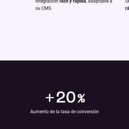
Integración
fácil y rápida
, adaptable a
U
su CMS
r
+
20
%
Aumento de la tasa de conversión