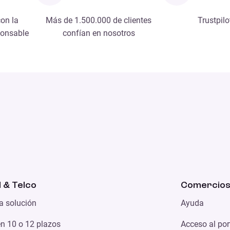
on la
Más de 1.500.000 de clientes
Trustpilo
ponsable
confían en nosotros
l & Telco
Comercio
a solución
Ayuda
n 10 o 12 plazos
Acceso al po