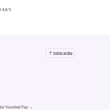
t 4,8/5
Volver arriba
s
rtal Younited Pay →