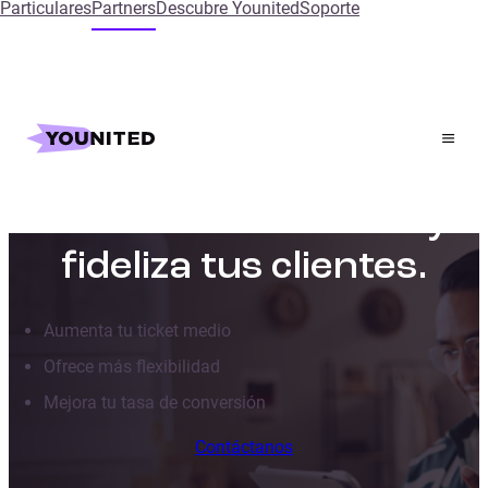
Particulares
Partners
Descubre Younited
Soporte
Pago en 10 o 12 meses:
aumenta tus ventas y
fideliza tus clientes.
Aumenta tu ticket medio
Ofrece más flexibilidad
Mejora tu tasa de conversión
Contáctanos