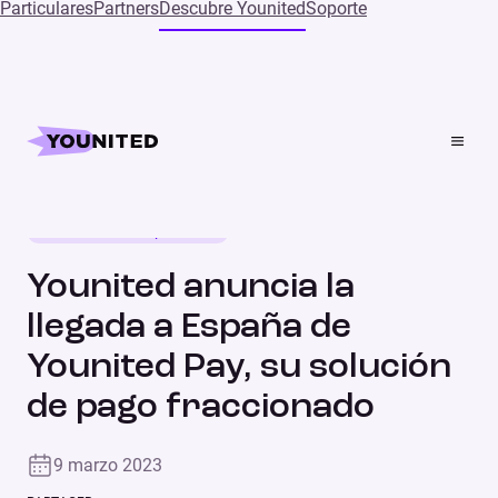
Particulares
Partners
Descubre Younited
Soporte
Home
Press
Younited anuncia la llegada a España de Younited Pay,
su solución de pago fraccionado
Lanzamiento de producto
COMUNICADO DE PRENSA
Younited anuncia la
llegada a España de
Younited Pay, su solución
de pago fraccionado
9 marzo 2023