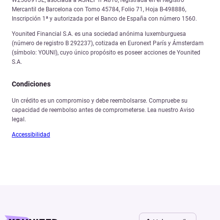
W2500913E, asociada a ASNEF n°A810, registrada en el Registro
Mercantil de Barcelona con Tomo 45784, Folio 71, Hoja B-498886,
Inscripción 1ª y autorizada por el Banco de España con número 1560.
Younited Financial S.A. es una sociedad anónima luxemburguesa
(número de registro B 292237), cotizada en Euronext París y Ámsterdam
(símbolo: YOUNI), cuyo único propósito es poseer acciones de Younited
S.A.
Condiciones
Un crédito es un compromiso y debe reembolsarse. Compruebe su
capacidad de reembolso antes de comprometerse. Lea nuestro Aviso
legal.
Accessibilidad