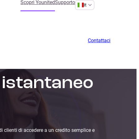
Scopri Younited
Supporto
It
Contattaci
o istantaneo
 clienti di accedere a un credito semplice e