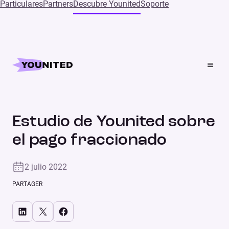
Particulares
Partners
Descubre Younited
Soporte
Home
Press
Estudio de Younited sobre el pago fraccionado
Estudios de mercado
COMUNICADO DE PRENSA
Estudio de Younited sobre
el pago fraccionado
2 julio 2022
PARTAGER
Share on LinkedIn
Share on X
Share on Facebook