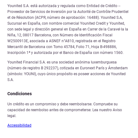
Younited S.A. está autorizada y regulada como Entidad de Crédito –
Proveedor de Servicios de Inversión por la Autorité de Contrôle Prudentiel
et de Résolution (ACPR, número de aprobación: 16488). Younited S.A,
Sucursal en España, con nombre comercial Younited Credit y Younited,
con sede legal y dirección general en España en Carrer de la Caravel·la la
Niña, 12, 08017 Barcelona, con Número de Identificación Fiscal
W2500913E, asociada a ASNEF n°A810, registrada en el Registro
Mercantil de Barcelona con Tomo 45784, Folio 71, Hoja B-498886,
Inscripción 1ª y autorizada por el Banco de España con número 1560.
Younited Financial S.A. es una sociedad anónima luxemburguesa
(número de registro B 292237), cotizada en Euronext París y Ámsterdam
(símbolo: YOUNI), cuyo único propósito es poseer acciones de Younited
S.A.
Condiciones
Un crédito es un compromiso y debe reembolsarse. Compruebe su
capacidad de reembolso antes de comprometerse. Lea nuestro Aviso
legal.
Accessibilidad