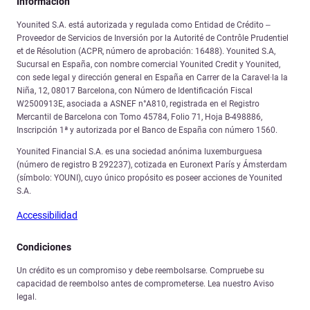
Información
Younited S.A. está autorizada y regulada como Entidad de Crédito –
Proveedor de Servicios de Inversión por la Autorité de Contrôle Prudentiel
et de Résolution (ACPR, número de aprobación: 16488). Younited S.A,
Sucursal en España, con nombre comercial Younited Credit y Younited,
con sede legal y dirección general en España en Carrer de la Caravel·la la
Niña, 12, 08017 Barcelona, con Número de Identificación Fiscal
W2500913E, asociada a ASNEF n°A810, registrada en el Registro
Mercantil de Barcelona con Tomo 45784, Folio 71, Hoja B-498886,
Inscripción 1ª y autorizada por el Banco de España con número 1560.
Younited Financial S.A. es una sociedad anónima luxemburguesa
(número de registro B 292237), cotizada en Euronext París y Ámsterdam
(símbolo: YOUNI), cuyo único propósito es poseer acciones de Younited
S.A.
Accessibilidad
Condiciones
Un crédito es un compromiso y debe reembolsarse. Compruebe su
capacidad de reembolso antes de comprometerse. Lea nuestro Aviso
legal.