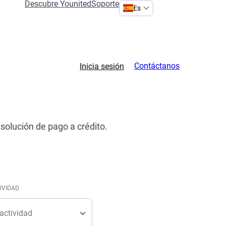
Descubre Younited
Soporte
Es
Contáctanos
Inicia sesión
solución de pago a crédito.
IVIDAD
tividad
IVIDAD
tividad