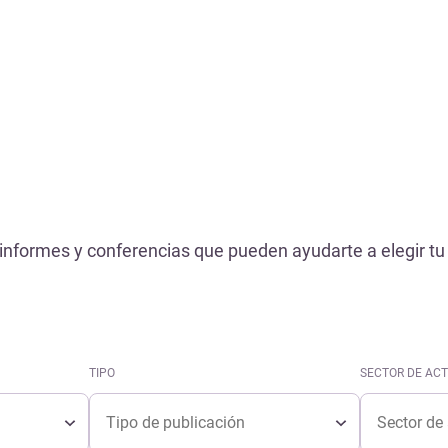
Referencias
informes y conferencias que pueden ayudarte a elegir tu 
TIPO
SECTOR DE ACT
Tipo
Sector de ac
TIPO
SECTOR DE ACT
Tipo
Sector de ac