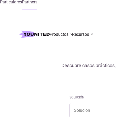
Particulares
Partners
Inicio
References
Productos
Recursos
Descubre casos prácticos, 
SOLUCIÓN
Solución
SOLUCIÓN
Solución