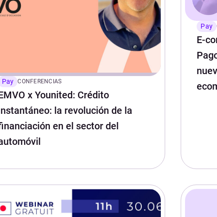
Pay
E-co
Pago
nuev
Pay
CONFERENCIAS
eco
EMVO x Younited: Crédito
instantáneo: la revolución de la
financiación en el sector del
automóvil