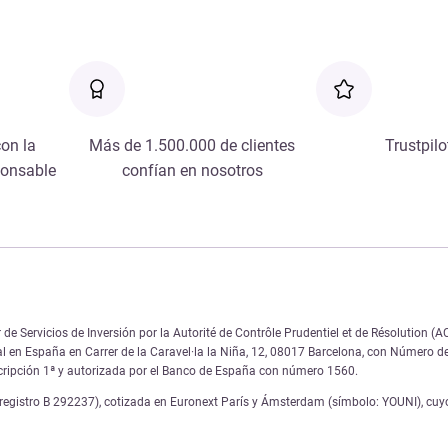
on la
Más de 1.500.000 de clientes
Trustpilo
ponsable
confían en nosotros
de Servicios de Inversión por la Autorité de Contrôle Prudentiel et de Résolution 
al en España en Carrer de la Caravel·la la Niña, 12, 08017 Barcelona, con Número 
scripción 1ª y autorizada por el Banco de España con número 1560.
gistro B 292237), cotizada en Euronext París y Ámsterdam (símbolo: YOUNI), cuyo