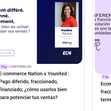
Pay
CONFERENCIAS
E-commerce Nation x Younited :
Pay
Pago diferido, fraccionado,
Ecom
financiado, ¿cómo usarlos bien
frac
para potenciar tus ventas?
term