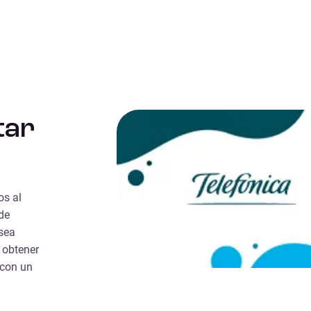
tar
os al
de
 sea
 obtener
 con un