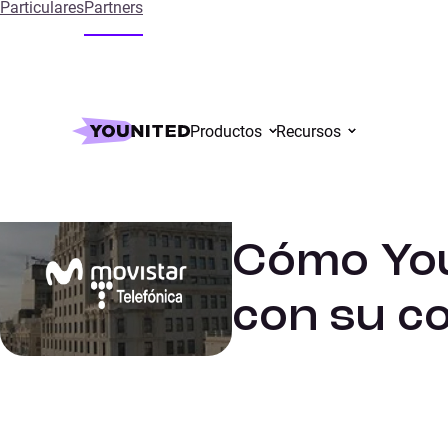
Particulares
Partners
Inicio
References
Cómo Younited ha ayudado a Telefonica 
Productos
Recursos
Banco
CASO DE ÉXITO
Cómo You
con su co