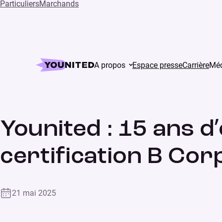
Particuliers
Marchands
Home
Press
Younited : 15 ans d’engagement reco
A propos
Espace presse
Carrière
Méd
Actualités du groupe
COMMUNIQUÉ DE PRESSE
Younited : 15 ans 
certification B Cor
21 mai 2025