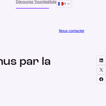
Découvrez Younited
Aide
Fr
Nous contacter
PARTAGER
us par la
Share on LinkedIn
Share on X
Share on Facebook