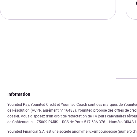
Information
Younited Pay, Younited Credit et Younited Coach sont des marques de Younited. 
de Résolution (ACPR, agrément n° 16488). Younited propose des offres de crédit
dossier. Vous disposez d’un droit de rétractation de 14 jours calendaires révolus
de Châteaudun – 75009 PARIS – RCS de Paris 517 586 376 – Numéro ORIAS 
Younited Financial S.A. est une société anonyme luxembourgeoise (numéro d’im