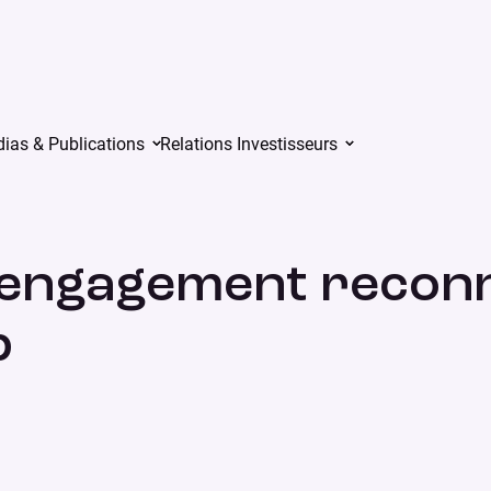
nnus par la certification B Corp
ias & Publications
Relations Investisseurs
d’engagement reconn
p