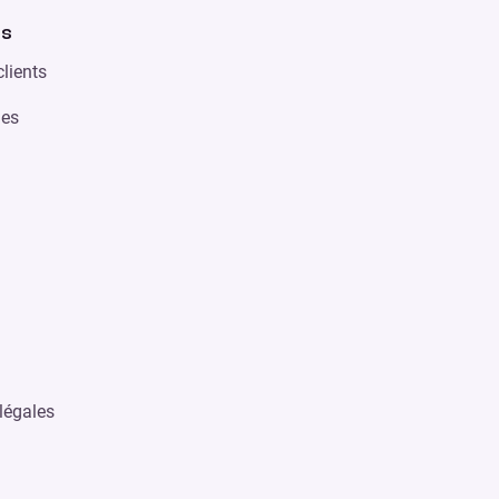
es
lients
des
légales