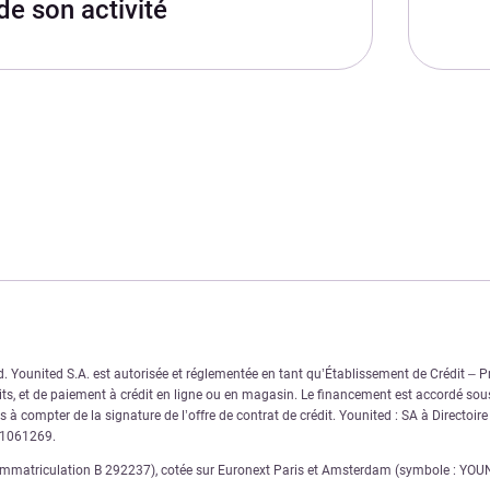
de son activité
Younited S.A. est autorisée et réglementée en tant qu’Établissement de Crédit – Pre
s, et de paiement à crédit en ligne ou en magasin. Le financement est accordé sous
 à compter de la signature de l’offre de contrat de crédit. Younited : SA à Directoir
11061269.
matriculation B 292237), cotée sur Euronext Paris et Amsterdam (symbole : YOUNI),