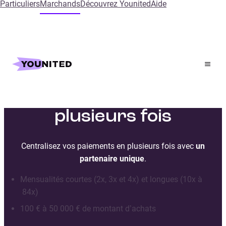
Particuliers
Marchands
Découvrez Younited
Aide
Votre partenaire pour
le paiement en
plusieurs fois
Centralisez vos paiements en plusieurs fois avec
un
partenaire unique
.
Mensualités courtes (2x, 3x et 4x) et longues (10x à
84x)
100 € à 50 000 € de montant d’achats