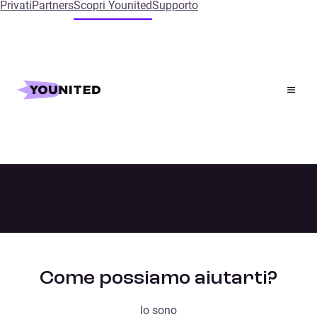
Privati
Partners
Scopri Younited
Supporto
Home
Contatti
Contatti
Come possiamo aiutarti?
Io sono