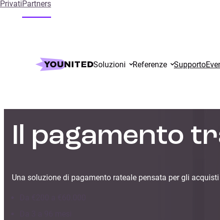
Privati
Partners
Soluzioni
Referenze
Supporto
Even
Il pagamento tr
Una soluzione di pagamento rateale pensata per gli acquisti p
Da €200 a €60.000
Da 3 a 96 mesi