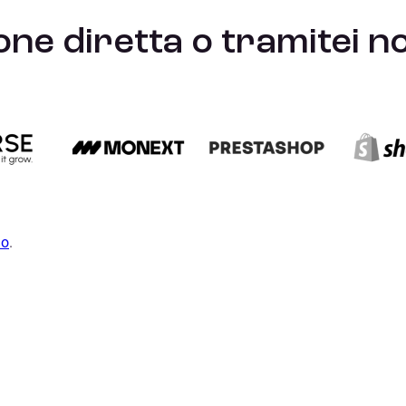
one diretta o tramitei n
mo
.