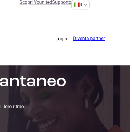
Scopri Younited
Supporto
It
Diventa partner
Login
tantaneo
l loro ritmo.