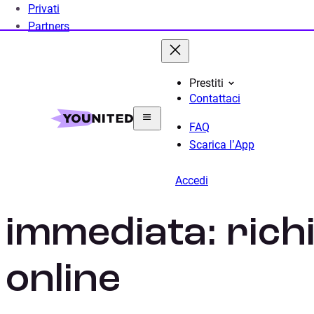
Privati
Partners
Prestiti
Contattaci
Home
Prestito Personale
Prestiti per Liquidità
FAQ
Scarica l’App
Prestito per liqu
Accedi
immediata: rich
online