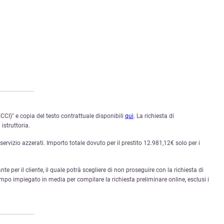
CI)” e copia del testo contrattuale disponibili
qui
. La richiesta di
istruttoria.
rvizio azzerati. Importo totale dovuto per il prestito 12.981,12€ solo per i
nte per il cliente, il quale potrà scegliere di non proseguire con la richiesta di
mpo impiegato in media per compilare la richiesta preliminare online, esclusi i