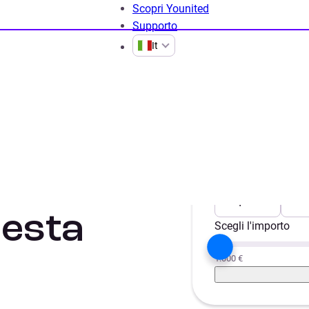
Scopri Younited
Supporto
It
idità
Scegli il progetto
Liquidità
Aut
iesta
Scegli l'importo
1.000 €