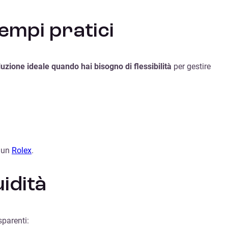
empi pratici
luzione ideale quando hai bisogno di flessibilità
per gestire
e un
Rolex
.
idità
sparenti: