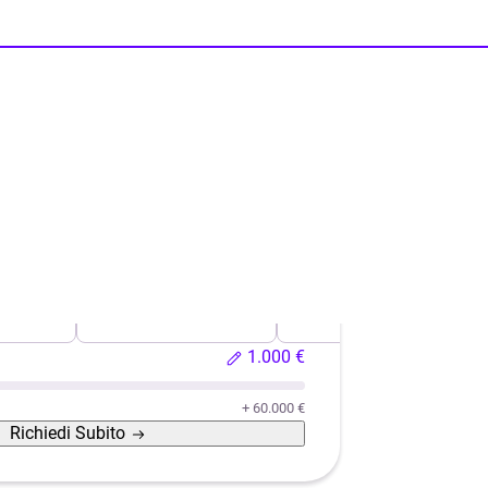
o usata
Ristrutturazione casa
Efficientamento energeti
1.000 €
+ 60.000 €
Richiedi
Subito