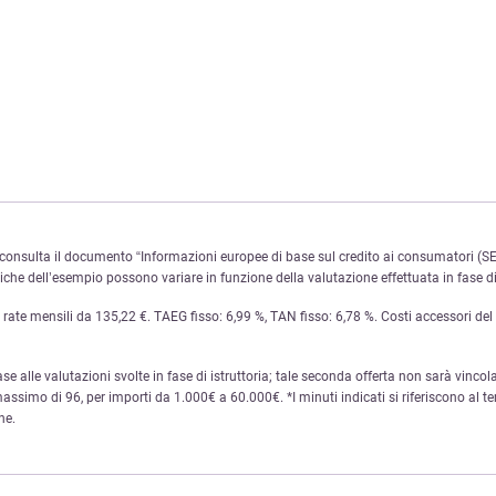
onsulta il documento “Informazioni europee di base sul credito ai consumatori (SEC
e dell’esempio possono variare in funzione della valutazione effettuata in fase di 
te mensili da 135,22 €. TAEG fisso: 6,99 %, TAN fisso: 6,78 %. Costi accessori del se
base alle valutazioni svolte in fase di istruttoria; tale seconda offerta non sarà vincola
ssimo di 96, per importi da 1.000€ a 60.000€. *I minuti indicati si riferiscono al te
ne.