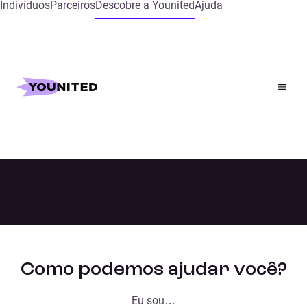
Indivíduos
Parceiros
Descobre a Younited
Ajuda
Home
Contacta-nos
Contacta-nos
Como podemos ajudar você?
Eu sou…