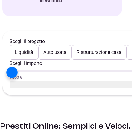
in 96 mesi
Scegli il progetto
Liquidità
Auto usata
Ristrutturazione casa
E
Scegli l'importo
1.000 €
Prestiti Online: Semplici e Veloci.