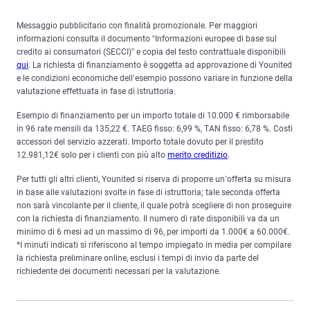
Messaggio pubblicitario con finalità promozionale. Per maggiori
informazioni consulta il documento “Informazioni europee di base sul
credito ai consumatori (SECCI)” e copia del testo contrattuale disponibili
qui
. La richiesta di finanziamento è soggetta ad approvazione di Younited
e le condizioni economiche dell’esempio possono variare in funzione della
valutazione effettuata in fase di istruttoria.
Esempio di finanziamento per un importo totale di 10.000 € rimborsabile
in 96 rate mensili da 135,22 €. TAEG fisso: 6,99 %, TAN fisso: 6,78 %. Costi
accessori del servizio azzerati. Importo totale dovuto per il prestito
12.981,12€ solo per i clienti con più alto
merito creditizio
.
Per tutti gli altri clienti, Younited si riserva di proporre un’offerta su misura
in base alle valutazioni svolte in fase di istruttoria; tale seconda offerta
non sarà vincolante per il cliente, il quale potrà scegliere di non proseguire
con la richiesta di finanziamento. Il numero di rate disponibili va da un
minimo di 6 mesi ad un massimo di 96, per importi da 1.000€ a 60.000€.
*I minuti indicati si riferiscono al tempo impiegato in media per compilare
la richiesta preliminare online, esclusi i tempi di invio da parte del
richiedente dei documenti necessari per la valutazione.