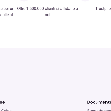
e per un
Oltre 1.500.000 clienti si affidano a
Trustpilo
abile al
noi
rse
Documenta
e Guide
Supporto mer