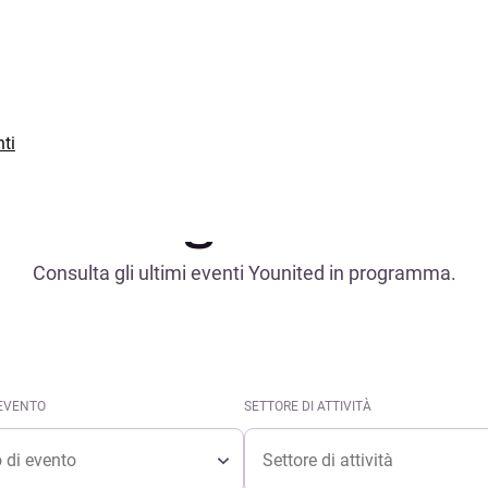
ti
Programma
Consulta gli ultimi eventi Younited in programma.
 EVENTO
SETTORE DI ATTIVITÀ
i evento
Settore di attività
 EVENTO
SETTORE DI ATTIVITÀ
di evento
Settore di attività