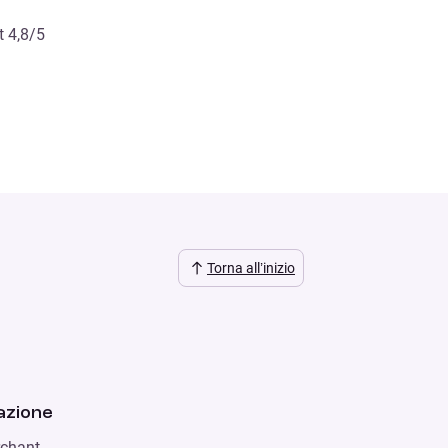
t 4,8/5
Torna all’inizio
zione
chant