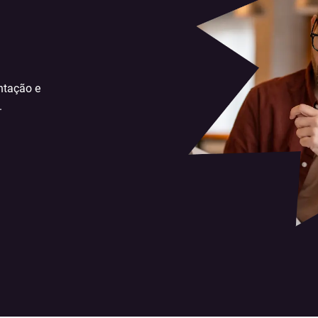
ntação e
.