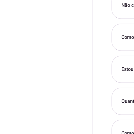
Não c
Como 
Estou
Quant
Como 