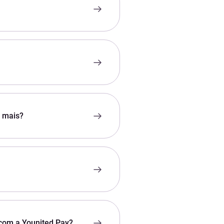
r mais?
com a Younited Pay?