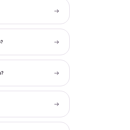
o?
s?