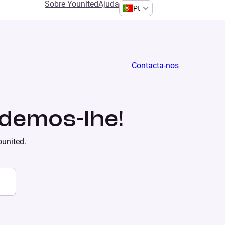
Sobre Younited
Ajuda
Pt
Contacta-nos
demos-lhe!
ounited.