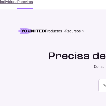
Indivíduos
Parceiros
Productos
Recursos
Inicial
Supports
Precisa d
Consult
Sear
SEARCH