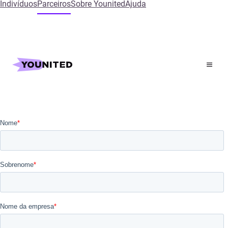
Indivíduos
Parceiros
Sobre Younited
Ajuda
Inicial
Solicitar uma demonstração
Solicitar uma demonstração