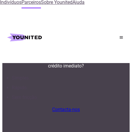
Indivíduos
Parceiros
Sobre Younited
Ajuda
Suba de nível para
crédito instantâneo.
Porquê contentar-se com o crédito quando pode ter
crédito imediato?
Simples.
Rápido.
Sem fricção.
Contacta-nos