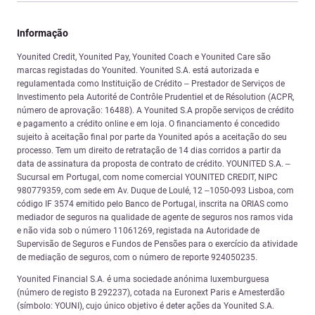
Informação
Younited Credit, Younited Pay, Younited Coach e Younited Care são
marcas registadas do Younited. Younited S.A. está autorizada e
regulamentada como Instituição de Crédito – Prestador de Serviços de
Investimento pela Autorité de Contrôle Prudentiel et de Résolution (ACPR,
número de aprovação: 16488). A Younited S.A propõe serviços de crédito
e pagamento a crédito online e em loja. O financiamento é concedido
sujeito à aceitação final por parte da Younited após a aceitação do seu
processo. Tem um direito de retratação de 14 dias corridos a partir da
data de assinatura da proposta de contrato de crédito. YOUNITED S.A. –
Sucursal em Portugal, com nome comercial YOUNITED CREDIT, NIPC
980779359, com sede em Av. Duque de Loulé, 12 –1050-093 Lisboa, com
código IF 3574 emitido pelo Banco de Portugal, inscrita na ORIAS como
mediador de seguros na qualidade de agente de seguros nos ramos vida
e não vida sob o número 11061269, registada na Autoridade de
Supervisão de Seguros e Fundos de Pensões para o exercício da atividade
de mediação de seguros, com o número de reporte 924050235.
Younited Financial S.A. é uma sociedade anónima luxemburguesa
(número de registo B 292237), cotada na Euronext Paris e Amesterdão
(símbolo: YOUNI), cujo único objetivo é deter ações da Younited S.A.