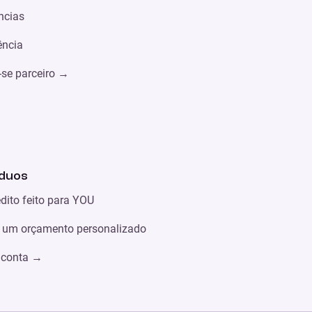
ncias
ência
-se parceiro
→
iduos
dito feito para YOU
 um orçamento personalizado
 conta
→