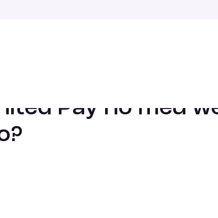
te de comércio eletrónico?
nited Pay no meu w
o?