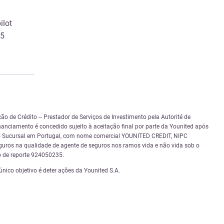
ilot
/5
ão de Crédito – Prestador de Serviços de Investimento pela Autorité de
inanciamento é concedido sujeito à aceitação final por parte da Younited após
.A. – Sucursal em Portugal, com nome comercial YOUNITED CREDIT, NIPC
guros na qualidade de agente de seguros nos ramos vida e não vida sob o
o de reporte 924050235.
ico objetivo é deter ações da Younited S.A.