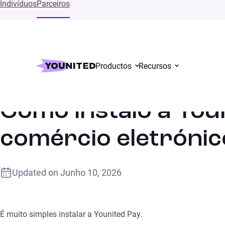
Indivíduos
Parceiros
Productos
Recursos
Inicial
Supports
Como instalo a Younited Pay no meu websi
Como instalo a You
comércio eletrónic
Updated on
Junho 10, 2026
É muito simples instalar a Younited Pay.