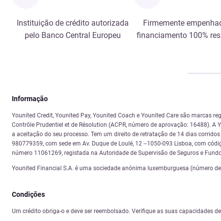
Instituição de crédito autorizada
Firmemente empenha
pelo Banco Central Europeu
financiamento 100% re
Informação
Younited Credit, Younited Pay, Younited Coach e Younited Care são marcas reg
Contrôle Prudentiel et de Résolution (ACPR, número de aprovação: 16488). A Yo
a aceitação do seu processo. Tem um direito de retratação de 14 dias corrid
980779359, com sede em Av. Duque de Loulé, 12 –1050-093 Lisboa, com código
número 11061269, registada na Autoridade de Supervisão de Seguros e Fundo
Younited Financial S.A. é uma sociedade anónima luxemburguesa (número de re
Condições
Um crédito obriga-o e deve ser reembolsado. Verifique as suas capacidades d