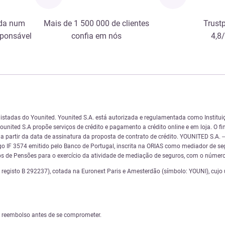
da num
Mais de 1 500 000 de clientes
Trustp
sponsável
confia em nós
4,8
istadas do Younited. Younited S.A. está autorizada e regulamentada como Instituiç
united S.A propõe serviços de crédito e pagamento a crédito online e em loja. O f
os a partir da data de assinatura da proposta de contrato de crédito. YOUNITED S
 IF 3574 emitido pelo Banco de Portugal, inscrita na ORIAS como mediador de se
s de Pensões para o exercício da atividade de mediação de seguros, com o númer
gisto B 292237), cotada na Euronext Paris e Amesterdão (símbolo: YOUNI), cujo ún
e reembolso antes de se comprometer.