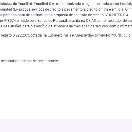
istadas do Younited. Younited S.A. está autorizada e regulamentada como Instituiç
united S.A propõe serviços de crédito e pagamento a crédito online e em loja. O f
os a partir da data de assinatura da proposta de contrato de crédito. YOUNITED S
 IF 3574 emitido pelo Banco de Portugal, inscrita na ORIAS como mediador de se
s de Pensões para o exercício da atividade de mediação de seguros, com o númer
gisto B 292237), cotada na Euronext Paris e Amesterdão (símbolo: YOUNI), cujo ún
e reembolso antes de se comprometer.