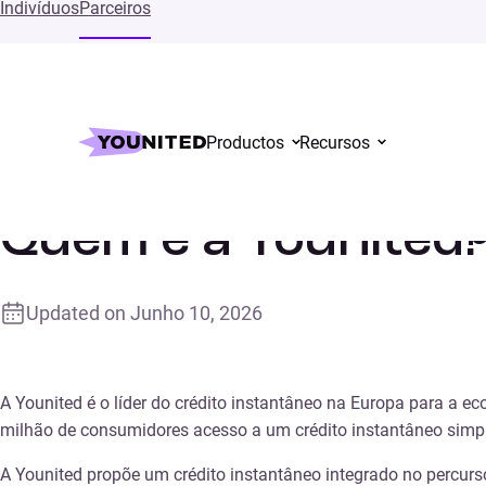
Indivíduos
Parceiros
Productos
Recursos
Inicial
Supports
Quem é a Younited?
Quem é a Younited
Updated on
Junho 10, 2026
A Younited é o líder do crédito instantâneo na Europa para a e
milhão de consumidores acesso a um crédito instantâneo simpl
A Younited propõe um crédito instantâneo integrado no percurs