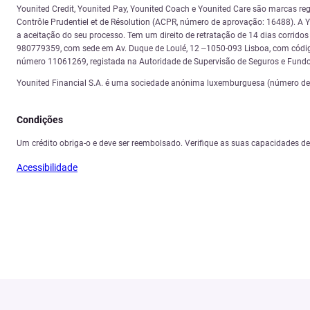
Younited Credit, Younited Pay, Younited Coach e Younited Care são marcas reg
Contrôle Prudentiel et de Résolution (ACPR, número de aprovação: 16488). A Yo
a aceitação do seu processo. Tem um direito de retratação de 14 dias corrid
980779359, com sede em Av. Duque de Loulé, 12 –1050-093 Lisboa, com código
número 11061269, registada na Autoridade de Supervisão de Seguros e Fundo
Younited Financial S.A. é uma sociedade anónima luxemburguesa (número de re
Condições
Um crédito obriga-o e deve ser reembolsado. Verifique as suas capacidades d
Acessibilidade