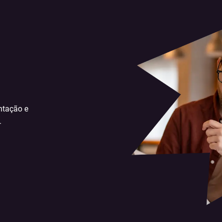
ntação e
.