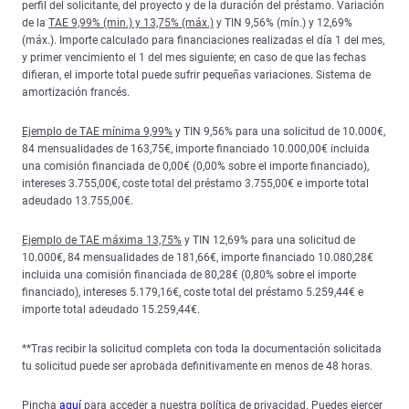
perfil del solicitante, del proyecto y de la duración del préstamo. Variación
de la
TAE 9,99% (min.) y 13,75% (máx.)
y TIN 9,56% (mín.) y 12,69%
(máx.). Importe calculado para financiaciones realizadas el día 1 del mes,
y primer vencimiento el 1 del mes siguiente; en caso de que las fechas
difieran, el importe total puede sufrir pequeñas variaciones. Sistema de
amortización francés.
Ejemplo de TAE mínima 9,99%
y TIN 9,56% para una solicitud de 10.000€,
84 mensualidades de 163,75€, importe financiado 10.000,00€ incluida
una comisión financiada de 0,00€ (0,00% sobre el importe financiado),
intereses 3.755,00€, coste total del préstamo 3.755,00€ e importe total
adeudado 13.755,00€.
Ejemplo de TAE máxima 13,75%
y TIN 12,69% para una solicitud de
10.000€, 84 mensualidades de 181,66€, importe financiado 10.080,28€
incluida una comisión financiada de 80,28€ (0,80% sobre el importe
financiado), intereses 5.179,16€, coste total del préstamo 5.259,44€ e
importe total adeudado 15.259,44€.
**Tras recibir la solicitud completa con toda la documentación solicitada
tu solicitud puede ser aprobada definitivamente en menos de 48 horas.
Pincha
aquí
para acceder a nuestra política de privacidad. Puedes ejercer