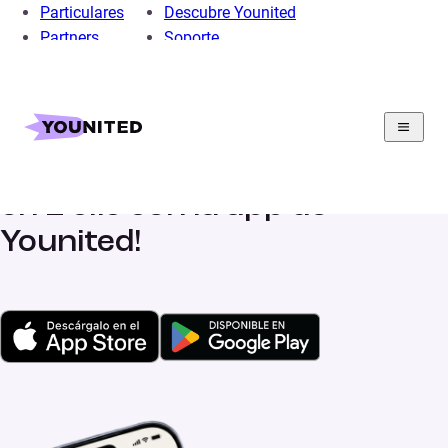
Particulares
Descubre Younited
Partners
Soporte
¡Gestiona tus préstamos
en 1 clic con la app de
Younited!