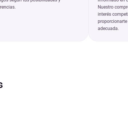
rencias.
Nuestro compro
interés competi
proporcionarte
adecuada.
s