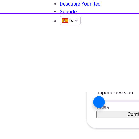
Descubre Younited
Soporte
Es
s de 50000 euros
Proyecto
0.000
Unificar créditos
Importe deseado
1.000 €
Cont