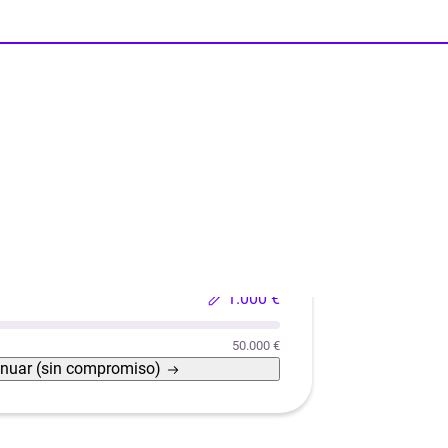
Reformas
Reforma de casas con eficiencia energética
1.000 €
50.000 €
inuar
(sin compromiso)