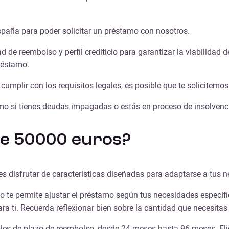
spaña para poder solicitar un préstamo con nosotros.
de reembolso y perfil crediticio para garantizar la viabilidad 
réstamo.
cumplir con los requisitos legales, es posible que te solicitemo
mo si tienes deudas impagadas o estás en proceso de insolvenc
de 50000 euros?
s disfrutar de características diseñadas para adaptarse a tus n
to te permite ajustar el préstamo según tus necesidades específ
a ti. Recuerda reflexionar bien sobre la cantidad que necesitas 
es de plazo de reembolso, desde 24 meses hasta 96 meses. Elig