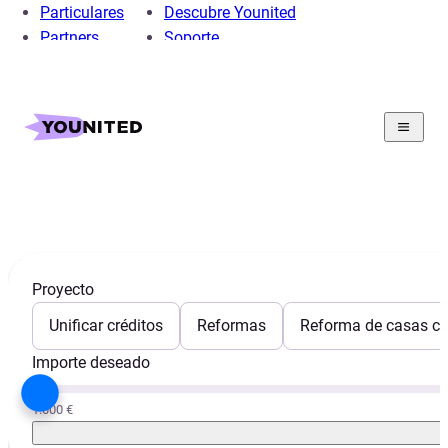
Particulares
Descubre Younited
Partners
Soporte
Home
Préstamo Personal
Préstamo Liquidez
Préstamo liquidez
Proyecto
Unificar créditos
Reformas
Reforma de casas con
Importe deseado
1.000 €