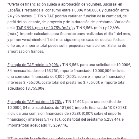
*Oferta de financiación sujeta a aprobación de Younited, Sucursal en
España. Préstamos al consumo entre 1.000€ y 50.000€ y duración entre
24 y 96 meses. El TIN y TAE podrán variar en función de la cantidad, del
perfil del solicitante, del proyecto y de la duración del préstamo. Variación
de la
TAE 9,99% (min.) y 13,75% (máx.)
y TIN 9,56% (mín.) y 12,69%
(máx.). Importe calculado para financiaciones realizadas el día 1 del mes,
y primer vencimiento el 1 del mes siguiente; en caso de que las fechas
difieran, el importe total puede sufrir pequeñas variaciones. Sistema de
amortización francés.
Ejemplo de TAE mínima 9,99%
y TIN 9,56% para una solicitud de 10.000€,
84 mensualidades de 163,75€, importe financiado 10.000,00€ incluida
una comisión financiada de 0,00€ (0,00% sobre el importe financiado),
intereses 3.755,00€, coste total del préstamo 3.755,00€ e importe total
adeudado 13.755,00€.
Ejemplo de TAE máxima 13,75%
y TIN 12,69% para una solicitud de
10.000€, 84 mensualidades de 181,66€, importe financiado 10.080,28€
incluida una comisión financiada de 80,28€ (0,80% sobre el importe
financiado), intereses 5.179,16€, coste total del préstamo 5.259,44€ e
importe total adeudado 15.259,44€.
**Tras recibir la solicitud completa con toda la documentación solicitada