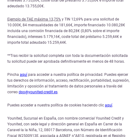
intereses 3.755,00€, coste total del préstamo 3.755,00€ e importe total
adeudado 13.755,00€.
Ejemplo de TAE máxima 13,75%
y TIN 12,69% para una solicitud de
10.000€, 84 mensualidades de 181,66€, importe financiado 10.080,28€
incluida una comisión financiada de 80,28€ (0,80% sobre el importe
financiado), intereses 5.179,16€, coste total del préstamo 5.259,44€ e
importe total adeudado 15.259,44€.
**Tras recibir la solicitud completa con toda la documentación solicitada
tu solicitud puede ser aprobada definitivamente en menos de 48 horas.
Pincha
aquí
para acceder a nuestra política de privacidad. Puedes ejercer
tus derechos de información, acceso, rectificación, portabilidad, supresión,
limitación y oposición al tratamiento de datos personales a través del
correo
dpo@younited-credit.es
.
Puedes acceder a nuestra política de cookies haciendo clic
aquí
.
Younited, Sucursal en España, con nombre comercial Younited Credit y
Younited, con sede legal y dirección general en España en Carrer de la
Caravel·la la Niña, 12, 08017 Barcelona, con Número de Identificación
Fiscal W2500913E, asociada a ASNEF n°A810, registrada en el Registro