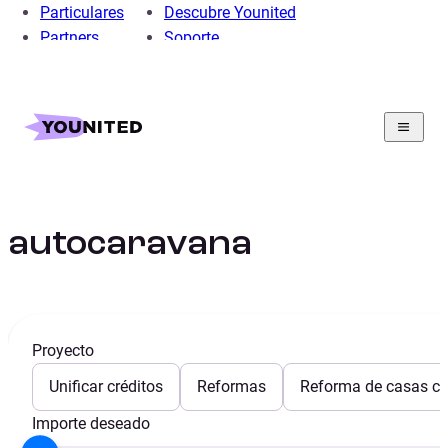
Particulares
Descubre Younited
Partners
Soporte
Home
Préstamo Personal
Préstamo Coche
Proyectos
Financiar autocaravana
Financiar
autocaravana
Proyecto
Unificar créditos
Reformas
Reforma de casas con
Importe deseado