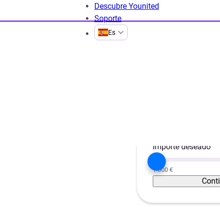
Descubre Younited
Soporte
Es
rsonales
Préstamos rápidos sin papeles
Proyecto
dos sin
Unificar créditos
Importe deseado
1.000 €
Cont