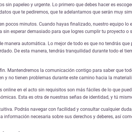
s sin papeleo y urgente
. Lo primero que debes hacer es escoger
datos que te pediremos, que te adelantamos que serán muy simpl
o en pocos minutos. Cuando hayas finalizado, nuestro equipo lo 
ia sin esperar demasiado para que logres cumplir tu proyecto o 
 de manera automática
. Lo mejor de todo es que no tendrás que p
dado. De esta manera, tendrás tranquilidad durante todo el tiem
fin. Mantendremos la comunicación contigo para saber que todo 
ien y no tienen problemas durante este camino hacia la material
 online en el acto sin requisitos
son más fáciles de lo que puede
ómicas. Esta es otra de nuestras señas de identidad, y tú mis
ntuitiva. Podrás navegar con facilidad y consultar cualquier du
a la información necesaria sobre sus derechos y deberes, así com