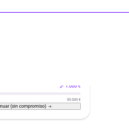
Reformas
Reforma de casas con eficiencia energética
1.000 €
50.000 €
inuar
(sin compromiso)