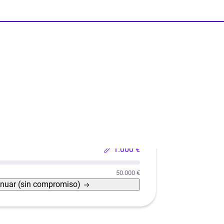
i
Reformas
Reforma de casas con eficiencia energética
1.000 €
50.000 €
inuar
(sin compromiso)