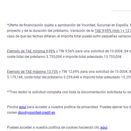
*Oferta de financiación sujeta a aprobación de Younited, Sucursal en España. P
proyecto y de la duración del préstamo. Variación de la
TAE 9,99% (min.) y 13
caso de que las fechas difieran, el importe total puede sufrir pequeñas variac
Ejemplo de TAE mínima 9,99%
y TIN 9,56% para una solicitud de 10.000€, 84 
coste total del préstamo 3.755,00€ e importe total adeudado 13.755,00€.
Ejemplo de TAE máxima 13,75%
y TIN 12,69% para una solicitud de 10.000€, 
5.179,16€, coste total del préstamo 5.259,44€ e importe total adeudado 15.25
**Tras recibir la solicitud completa con toda la documentación solicitada tu 
Pincha
aquí
para acceder a nuestra política de privacidad. Puedes ejercer tus d
correo
dpo@younited-credit.es
.
Puedes acceder a nuestra política de cookies haciendo clic
aquí
.