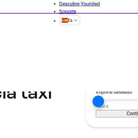
Descubre Younited
Soporte
Es
royectos de préstamos para la liquidez
Préstamo licencia tax
Proyecto
Unificar créditos
ia taxi
Importe deseado
1.000 €
Cont