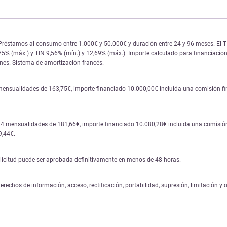
réstamos al consumo entre 1.000€ y 50.000€ y duración entre 24 y 96 meses. El TIN y
,75% (máx.)
y TIN 9,56% (mín.) y 12,69% (máx.). Importe calculado para financiacione
iones. Sistema de amortización francés.
mensualidades de 163,75€, importe financiado 10.000,00€ incluida una comisión fina
84 mensualidades de 181,66€, importe financiado 10.080,28€ incluida una comisión 
9,44€.
solicitud puede ser aprobada definitivamente en menos de 48 horas.
erechos de información, acceso, rectificación, portabilidad, supresión, limitación y