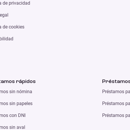
ca de privacidad
legal
ca de cookies
bilidad
tamos rápidos
Préstamos
mos sin nómina
Préstamos pa
mos sin papeles
Préstamos par
mos con DNI
Préstamos par
mos sin aval