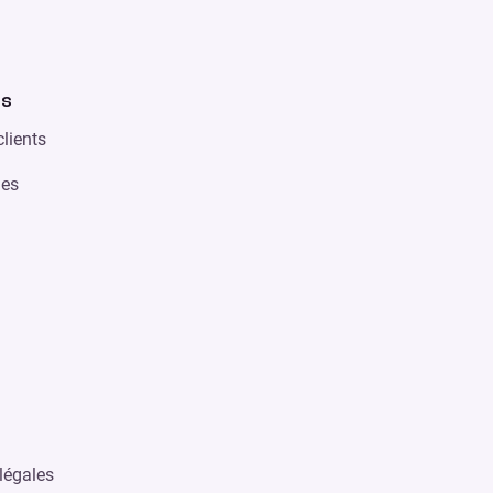
es
lients
des
légales