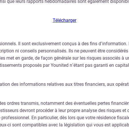
nsi que leurs rapports hebdomadaires sont également disponible
Télécharger
onnels. Il sont exclusivement conçus à des fins d’information. I
cription ni conseils personnalisés. Ils ne peuvent être considéré
et les met en garde, de façon générale sur les risques associés à u
vestissements proposés par Younited n’étant pas garanti en capital,
on des informations relatives aux titres financiers, aux opérati
 ordres transmis, notamment des éventuelles pertes financières r
tisseurs devront procéder à leur propre analyse des risques et d
 professionnel. En particulier, dès lors que votre résidence fisca
ceux-ci sont compatibles avec la législation qui vous est applic