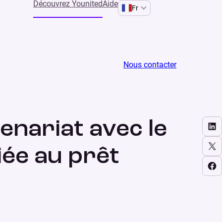
Découvrez Younited
Aide
Fr
rêt automobile
Nous contacter
PARTAGER
enariat avec le
Share on LinkedIn
Share on X
iée au prêt
Share on Facebook