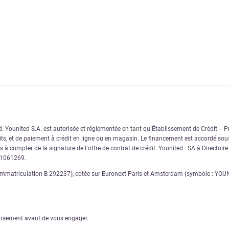
Younited S.A. est autorisée et réglementée en tant qu’Établissement de Crédit – Pre
s, et de paiement à crédit en ligne ou en magasin. Le financement est accordé sous
 à compter de la signature de l’offre de contrat de crédit. Younited : SA à Directoir
11061269.
matriculation B 292237), cotée sur Euronext Paris et Amsterdam (symbole : YOUNI),
oursement avant de vous engager.