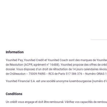
Information
Younited Pay, Younited Credit et Younited Coach sont des marques de Younited. 
de Résolution (ACPR, agrément n° 16488). Younited propose des offres de crédit
dossier. Vous disposez d’un droit de rétractation de 14 jours calendaires révolus
de Châteaudun – 75009 PARIS – RCS de Paris 517 586 376 – Numéro ORIAS 
Younited Financial S.A. est une société anonyme luxembourgeoise (numéro d’im
Conditions
Un crédit vous engage et doit être remboursé. Vérifiez vos capacités de remb