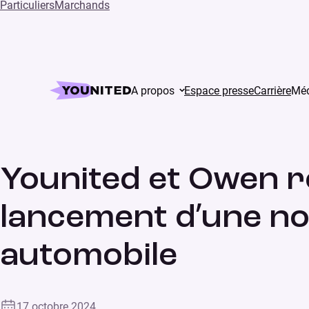
Particuliers
Marchands
Home
Press
Younited et Owen renforcent leur pa
A propos
Espace presse
Carrière
Méd
Lancement de produit
COMMUNIQUÉ DE PRESSE
Younited et Owen r
lancement d’une no
automobile
17 octobre 2024