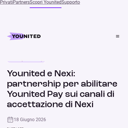
Privati
Partners
Scopri Younited
Supporto
Home
Press
Younited e Nexi: partnership per abilitare Younited Pay
sui canali di accettazione di Nexi
Nuove partnership
COMUNICATO STAMPA
Younited e Nexi:
partnership per abilitare
Younited Pay sui canali di
accettazione di Nexi
18 Giugno 2026