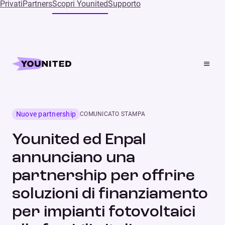
Privati
Partners
Scopri Younited
Supporto
Home
Press
Younited ed Enpal annunciano una partnership per
offrire soluzioni di finanziamento per impianti
fotovoltaici alle famiglie italiane
Nuove partnership
COMUNICATO STAMPA
Younited ed Enpal
annunciano una
partnership per offrire
soluzioni di finanziamento
per impianti fotovoltaici