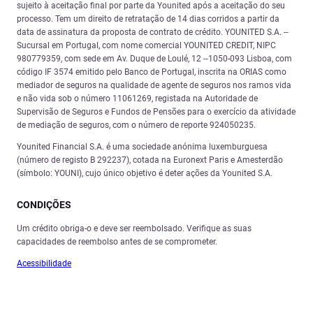
sujeito à aceitação final por parte da Younited após a aceitação do seu
processo. Tem um direito de retratação de 14 dias corridos a partir da
data de assinatura da proposta de contrato de crédito. YOUNITED S.A. –
Sucursal em Portugal, com nome comercial YOUNITED CREDIT, NIPC
980779359, com sede em Av. Duque de Loulé, 12 –1050-093 Lisboa, com
código IF 3574 emitido pelo Banco de Portugal, inscrita na ORIAS como
mediador de seguros na qualidade de agente de seguros nos ramos vida
e não vida sob o número 11061269, registada na Autoridade de
Supervisão de Seguros e Fundos de Pensões para o exercício da atividade
de mediação de seguros, com o número de reporte 924050235.
Younited Financial S.A. é uma sociedade anónima luxemburguesa
(número de registo B 292237), cotada na Euronext Paris e Amesterdão
(símbolo: YOUNI), cujo único objetivo é deter ações da Younited S.A.
CONDIÇ
Õ
ES
Um crédito obriga-o e deve ser reembolsado. Verifique as suas
capacidades de reembolso antes de se comprometer.
Acessibilidade