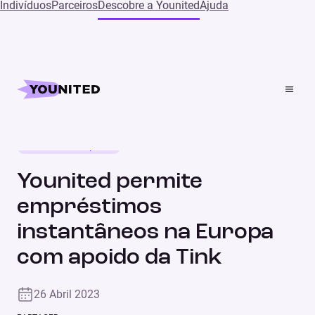
Indivíduos
Parceiros
Descobre a Younited
Ajuda
Home
Press
Younited permite empréstimos instantâneos na Europa
com apoido da Tink
Notícias da empresa
COMUNICADO DE IMPRENSA
Younited permite
empréstimos
instantâneos na Europa
com apoido da Tink
26 Abril 2023