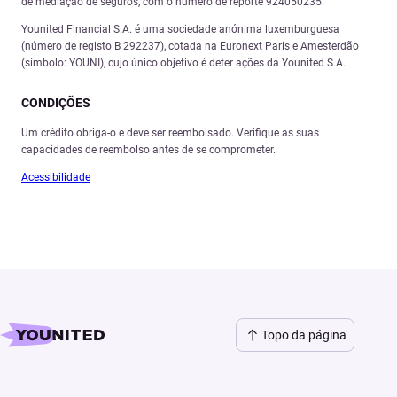
de mediação de seguros, com o número de reporte 924050235.
Younited Financial S.A. é uma sociedade anónima luxemburguesa
(número de registo B 292237), cotada na Euronext Paris e Amesterdão
(símbolo: YOUNI), cujo único objetivo é deter ações da Younited S.A.
CONDIÇ
Õ
ES
Um crédito obriga-o e deve ser reembolsado. Verifique as suas
capacidades de reembolso antes de se comprometer.
Acessibilidade
Topo da página