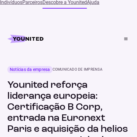
Indivíduos
Parceiros
Descobre a Younited
Ajuda
Home
Press
Younited reforça liderança europeia: Certificação B Corp,
entrada na Euronext Paris e aquisição da helios marcam
novo ciclo de crescimento sustentável
Notícias da empresa
COMUNICADO DE IMPRENSA
Younited reforça
liderança europeia:
Certificação B Corp,
entrada na Euronext
Paris e aquisição da helios