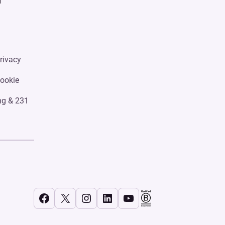
i
rivacy
Cookie
ng & 231
Facebook
X
Instagram
LinkedIn
YouTube