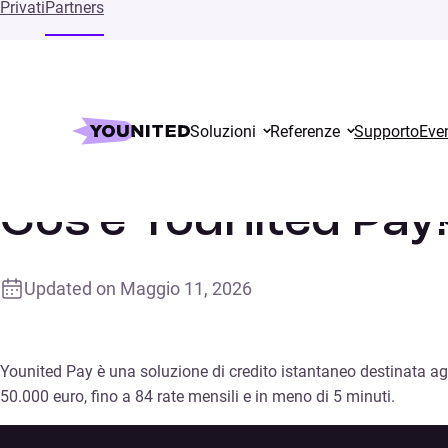
Privati
Partners
Soluzioni
Referenze
Supporto
Even
Home
Supports
Cos’è Younited Pay?
Cos’è Younited Pay
Updated on
Maggio 11, 2026
Younited Pay è una soluzione di credito istantaneo destinata agl
50.000 euro, fino a 84 rate mensili e in meno di 5 minuti.