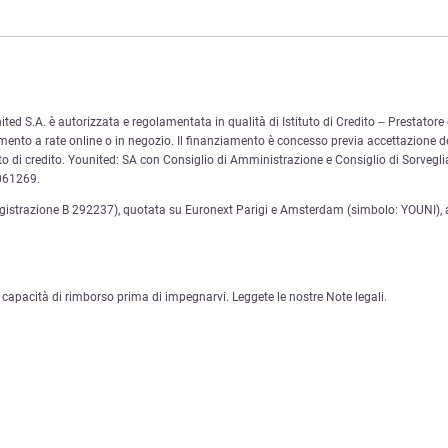
 S.A. è autorizzata e regolamentata in qualità di Istituto di Credito – Prestatore d
ento a rate online o in negozio. Il finanziamento è concesso previa accettazione de
ratto di credito. Younited: SA con Consiglio di Amministrazione e Consiglio di Sorvegl
061269.
egistrazione B 292237), quotata su Euronext Parigi e Amsterdam (simbolo: YOUNI), a
capacità di rimborso prima di impegnarvi. Leggete le nostre Note legali.