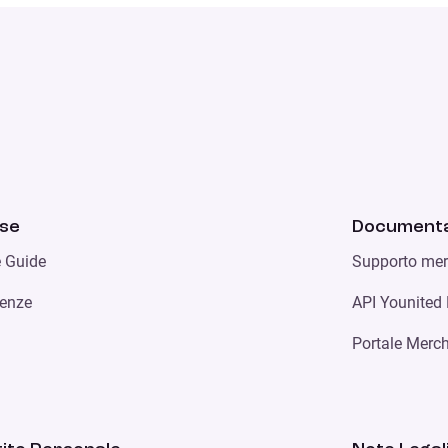
rse
Documenta
e Guide
Supporto mer
enze
API Younited
Portale Merc