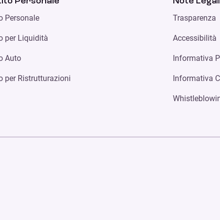
ito Personale
Note Legal
to Personale
Trasparenza
o per Liquidità
Accessibilità
to Auto
Informativa P
o per Ristrutturazioni
Informativa 
Whistleblowi