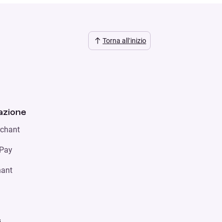
Torna all’inizio
zione
chant
 Pay
hant