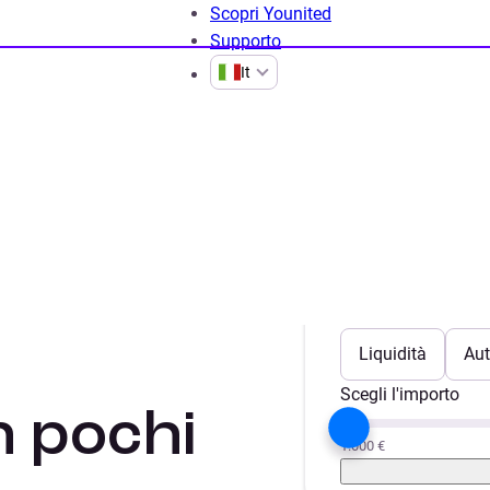
Scopri Younited
Supporto
It
li online:
Scegli il progetto
Liquidità
Aut
Scegli l'importo
n pochi
1.000 €