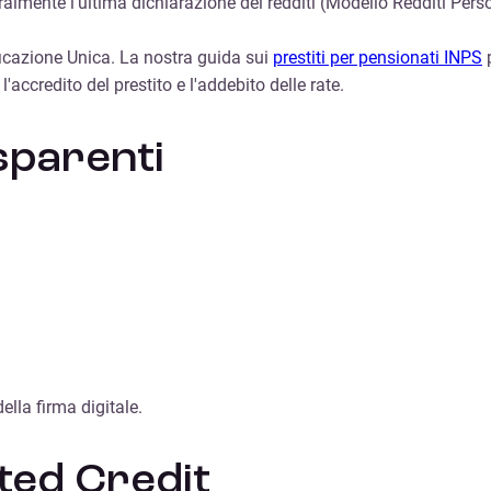
eralmente l'ultima dichiarazione dei redditi (Modello Redditi Pers
ificazione Unica. La nostra guida sui
prestiti per pensionati INPS
p
r l'accredito del prestito e l'addebito delle rate.
sparenti
)
ella firma digitale.
ted Credit