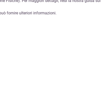
one Fisiche). Per maggiori dettagli, vedi la nostra guida sui
uò fornire ulteriori informazioni.