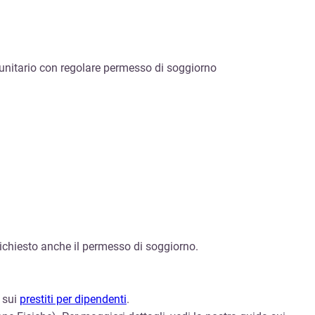
munitario con regolare permesso di soggiorno
è richiesto anche il permesso di soggiorno.
a sui
prestiti per dipendenti
.