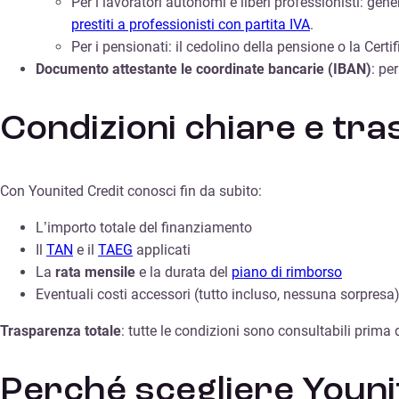
Per i lavoratori autonomi e liberi professionisti: gen
prestiti a professionisti con partita IVA
.
Per i pensionati: il cedolino della pensione o la Cert
Documento attestante le coordinate bancarie (IBAN)
: pe
Condizioni chiare e tra
Con Younited Credit conosci fin da subito:
L’importo totale del finanziamento
Il
TAN
e il
TAEG
applicati
La
rata mensile
e la durata del
piano di rimborso
Eventuali costi accessori (tutto incluso, nessuna sorpresa
Trasparenza totale
: tutte le condizioni sono consultabili prima d
Perché scegliere Youni