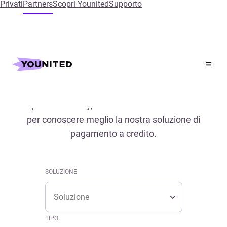
Privati
Partners
Scopri Younited
Supporto
Home
References
Referenze
Scopri i case study, le conferenze e il libro bianco
per conoscere meglio la nostra soluzione di
pagamento a credito.
SOLUZIONE
Soluzione
SOLUZIONE
Soluzione
TIPO