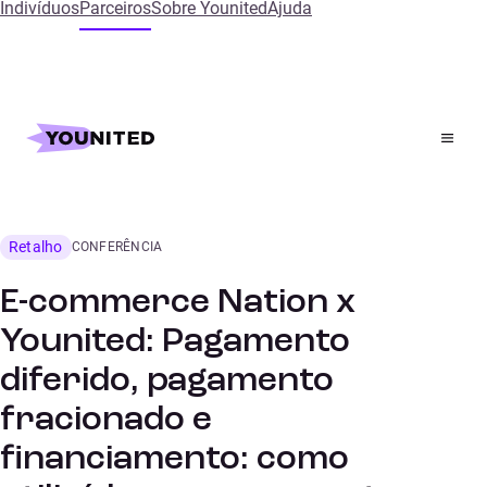
Indivíduos
Parceiros
Sobre Younited
Ajuda
Inicial
References
E-commerce Nation x Younited: Pagamento diferido,
pagamento fracionado e financiamento: como utilizá-los
para aumentar as tuas vendas?
Retalho
CONFERÊNCIA
E-commerce Nation x
Younited: Pagamento
diferido, pagamento
fracionado e
financiamento: como