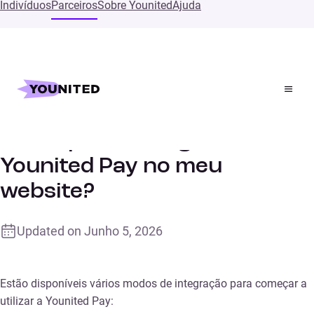
Indivíduos
Parceiros
Sobre Younited
Ajuda
Inicial
Supports
Como posso integrar a Younited Pay no meu website?
Como posso integrar a
Younited Pay no meu
website?
Updated on
Junho 5, 2026
Estão disponíveis vários modos de integração para começar a
utilizar a Younited Pay: