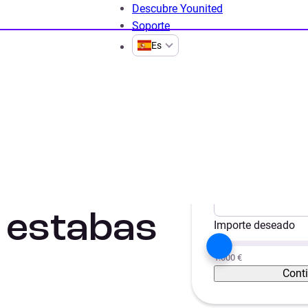
Descubre Younited
Soporte
Es
 a 6.000 €
Préstamos de 3000 euros
éstamo de
Proyecto
Unificar créditos
 estabas
Importe deseado
1.000 €
Cont