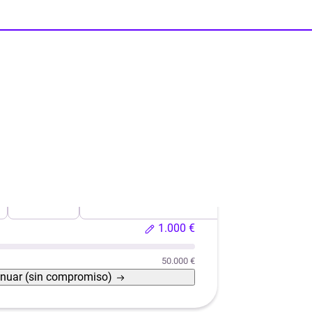
Reformas
Reforma de casas con eficiencia energética
1.000 €
50.000 €
inuar
(sin compromiso)