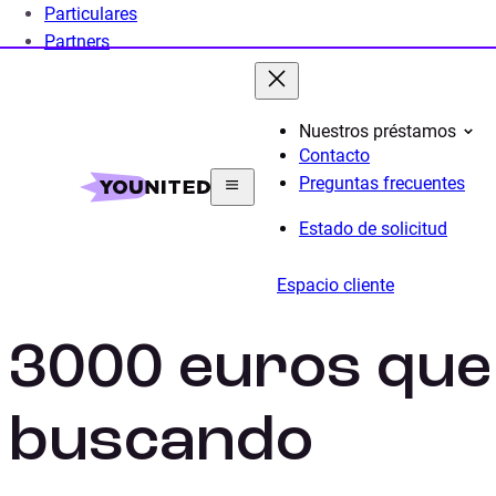
Particulares
Partners
Nuestros préstamos
Contacto
Home
Mini crédito: un pequeño préstamo de 1.000
Preguntas frecuentes
Estado de solicitud
Consigue el pr
Espacio cliente
3000 euros que
buscando