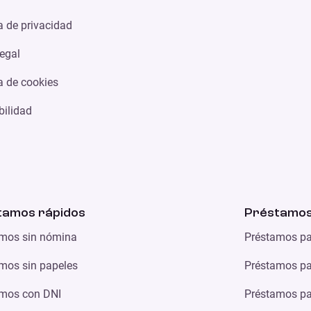
ca de privacidad
legal
ca de cookies
bilidad
tamos rápidos
Préstamos
mos sin nómina
Préstamos pa
mos sin papeles
Préstamos par
mos con DNI
Préstamos par