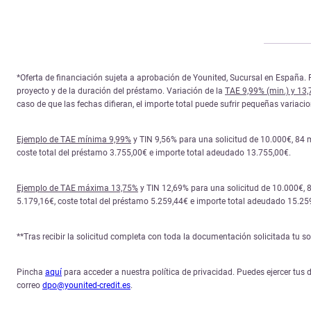
*Oferta de financiación sujeta a aprobación de Younited, Sucursal en España. P
proyecto y de la duración del préstamo. Variación de la
TAE 9,99% (min.) y 13
caso de que las fechas difieran, el importe total puede sufrir pequeñas variac
Ejemplo de TAE mínima 9,99%
y TIN 9,56% para una solicitud de 10.000€, 84 
coste total del préstamo 3.755,00€ e importe total adeudado 13.755,00€.
Ejemplo de TAE máxima 13,75%
y TIN 12,69% para una solicitud de 10.000€, 
5.179,16€, coste total del préstamo 5.259,44€ e importe total adeudado 15.25
**Tras recibir la solicitud completa con toda la documentación solicitada tu 
Pincha
aquí
para acceder a nuestra política de privacidad. Puedes ejercer tus d
correo
dpo@younited-credit.es
.