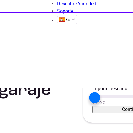
Descubre Younited
Soporte
Es
yectos
Préstamo para garaje
Proyecto
Unificar créditos
garaje
Importe deseado
1.000 €
Cont