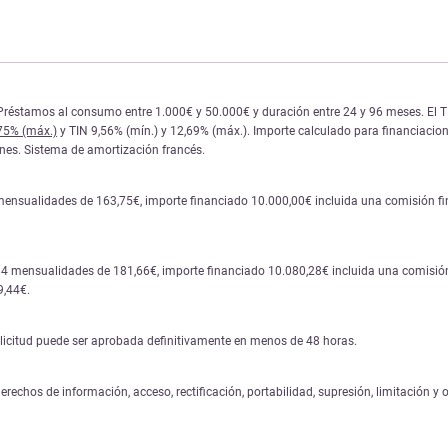
réstamos al consumo entre 1.000€ y 50.000€ y duración entre 24 y 96 meses. El TIN y
,75% (máx.)
y TIN 9,56% (mín.) y 12,69% (máx.). Importe calculado para financiacione
iones. Sistema de amortización francés.
mensualidades de 163,75€, importe financiado 10.000,00€ incluida una comisión fina
84 mensualidades de 181,66€, importe financiado 10.080,28€ incluida una comisión 
9,44€.
solicitud puede ser aprobada definitivamente en menos de 48 horas.
erechos de información, acceso, rectificación, portabilidad, supresión, limitación y