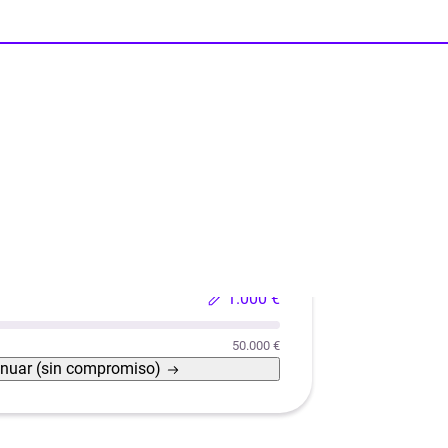
Reformas
Reforma de casas con eficiencia energética
1.000 €
50.000 €
inuar
(sin compromiso)