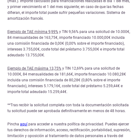
(máx.). Importe calculado para financiaciones realizadas el día 1 del mes,
y primer vencimiento el 1 del mes siguiente; en caso de que las fechas
difieran, el importe total puede sufrir pequeñas variaciones. Sistema de
amortización francés.
Ejemplo de TAE mínima 9,99%
y TIN 9,56% para una solicitud de 10.000€,
84 mensualidades de 163,75€, importe financiado 10.000,00€ incluida
una comisión financiada de 0,00€ (0,00% sobre el importe financiado),
intereses 3.755,00€, coste total del préstamo 3.755,00€ e importe total
adeudado 13.755,00€.
Ejemplo de TAE máxima 13,75%
y TIN 12,69% para una solicitud de
10.000€, 84 mensualidades de 181,66€, importe financiado 10.080,28€
incluida una comisión financiada de 80,28€ (0,80% sobre el importe
financiado), intereses 5.179,16€, coste total del préstamo 5.259,44€ e
importe total adeudado 15.259,44€.
**Tras recibir la solicitud completa con toda la documentación solicitada
tu solicitud puede ser aprobada definitivamente en menos de 48 horas.
Pincha
aquí
para acceder a nuestra política de privacidad. Puedes ejercer
tus derechos de información, acceso, rectificación, portabilidad, supresión,
limitación y oposición al tratamiento de datos personales a través del